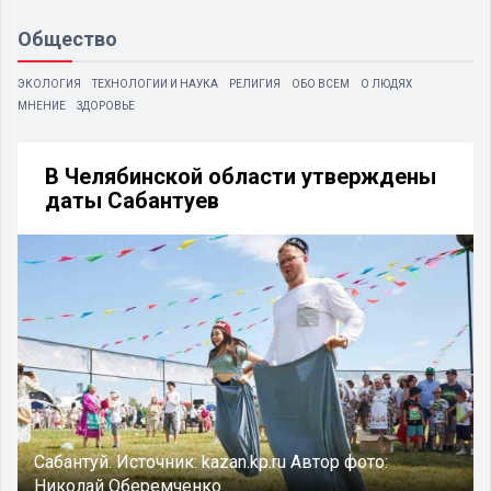
Общество
ЭКОЛОГИЯ
ТЕХНОЛОГИИ И НАУКА
РЕЛИГИЯ
ОБО ВСЕМ
О ЛЮДЯХ
МНЕНИЕ
ЗДОРОВЬЕ
В Челябинской области утверждены
даты Сабантуев
Сабантуй.
Источник:
kazan.kp.ru
Автор фото:
Николай Оберемченко