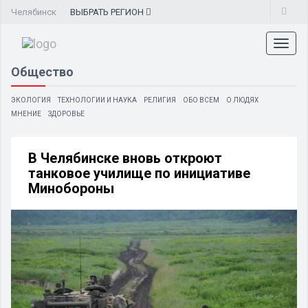
Челябинск
ВЫБРАТЬ
РЕГИОН
Toggl
naviga
Общество
ЭКОЛОГИЯ
ТЕХНОЛОГИИ И НАУКА
РЕЛИГИЯ
ОБО ВСЕМ
О ЛЮДЯХ
МНЕНИЕ
ЗДОРОВЬЕ
В Челябинске вновь откроют
танковое училище по инициативе
Минобороны