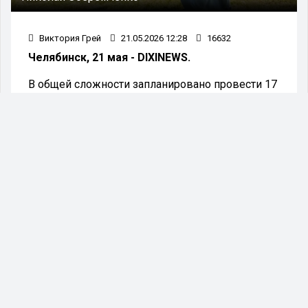
Виктория Грей
21.05.2026 12:28
16632
Челябинск, 21 мая - DIXINEWS.
В общей сложности запланировано провести 17
мероприятий, из которых семь состоятся 12 и 13
июня, в честь празднования Дня России.
Первый Сабантуй пройдет 30 мая на площадке
Центра досуга «Строитель» в Миассе. Основное
областное торжество организуют 4 июля в
деревне Норкино Аргаяшского района,
сообщили представители министерства
культуры Челябинской области.
В Челябинске праздник запланирован на 20
июня в Центральном парке культуры и отдыха
имени Гагарина.
Сабантуй — традиционный народный праздник,
посвящённый завершению весенних