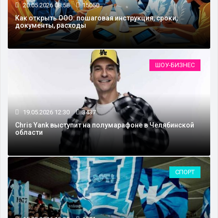
20.05.2026 08:58
15050
Как открыть ООО: пошаговая инструкция, сроки,
документы, расходы
ШОУ-БИЗНЕС
19.05.2026 12:30
3437
Chris Yank выступит на полумарафоне в Челябинской
области
СПОРТ