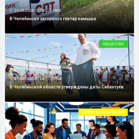
25.05.2026 12:28
1800
В Челябинске загорелся гектар камыша
ОБЩЕСТВО
21.05.2026 12:28
5004
В Челябинской области утверждены даты Сабантуев
НОВОСТИ КОМПАНИЙ