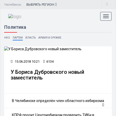
Челябинск
ВЫБРАТЬ
РЕГИОН
Toggl
naviga
Политика
НКО
ПАРТИИ
ВЛАСТЬ
АРМИЯ И ОРУЖИЕ
15.06.2018 10:21
6134
У Бориса Дубровского новый
заместитель
В Челябинске определён член областного избиркома
КПРФ просит Центризбирком проверить ТИКи в