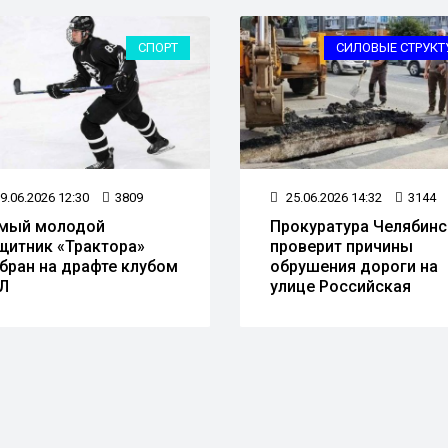
СПОРТ
СИЛОВЫЕ СТРУКТ
9.06.2026 12:30
3809
25.06.2026 14:32
3144
мый молодой
Прокуратура Челябинс
щитник «Трактора»
проверит причины
бран на драфте клубом
обрушения дороги на
Л
улице Российская