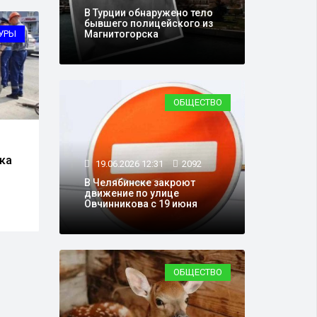
В Турции обнаружено тело
бывшего полицейского из
УРЫ
ОБЩЕСТВО
Магнитогорска
ОБЩЕСТВО
10.06.2026 12:29
2213
19.0
ка
На Тургояке открыли
В Че
19.06.2026 12:31
2092
новый спасательный
движ
В Челябинске закроют
пост
Овчи
движение по улице
Овчинникова с 19 июня
ОБЩЕСТВО