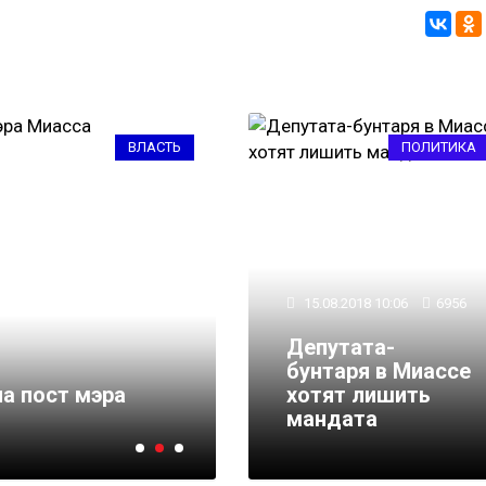
ВЛАСТЬ
ПОЛИТИКА
15.08.2018 10:06
6956
Депутата-
бунтаря в Миассе
29.05.2018 13:41
5255
а пост мэра
хотят лишить
Пять человек желают
мандата