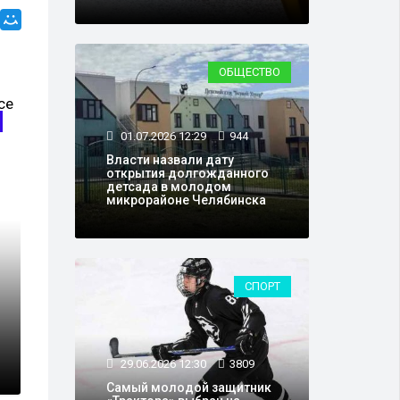
ОБЩЕСТВО
ВЛАСТЬ
01.07.2026 12:29
944
Власти назвали дату
открытия долгожданного
детсада в молодом
микрорайоне Челябинска
СПОРТ
 возглавить Миасс
29.06.2026 12:30
3809
Самый молодой защитник