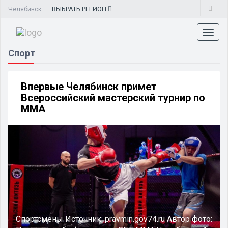
Челябинск
ВЫБРАТЬ
РЕГИОН
Toggl
naviga
Спорт
Впервые Челябинск примет
Всероссийский мастерский турнир по
ММА
Спортсмены
Источник:
pravmin.gov74.ru
Автор фото: