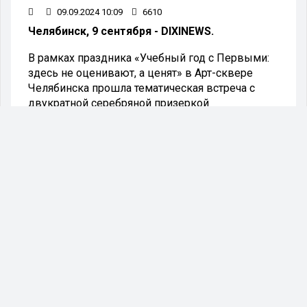
09.09.2024 10:09
6610
Челябинск, 9 сентября - DIXINEWS.
В рамках праздника «Учебный год с Первыми:
здесь не оценивают, а ценят» в Арт-сквере
Челябинска прошла тематическая встреча с
двукратной серебряной призеркой
Олимпийских Игр, двукратной чемпионкой
мира и двукратной чемпионкой Европы по
фигурному катанию - Евгенией Медведевой.
В ходе беседы с Евгенией обсуждалась тема
"Спорт как сила личности". Она рассказала о том,
как спорт влияет на внутреннюю мотивацию и
самодисциплину, подчеркнув важность
здорового образа жизни и регулярных
тренировок.
"Мне с 3,5 лет пришлось заниматься фигурным
катанием, и моя профессиональная карьера не
так давно завершилась. Спорт даёт отличную