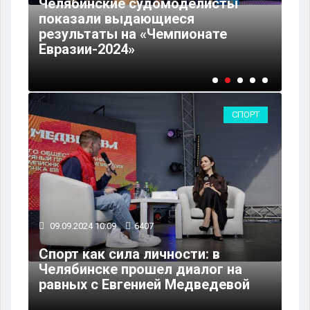
Челябинские судомоделисты
показали выдающиеся
Ко
результаты на «Чемпионате
ку
Евразии-2024»
Че
СПОРТ
09.09.2024 10:09
6407
Спорт как сила личности: в
Челябинске прошел диалог на
равных с Евгенией Медведевой