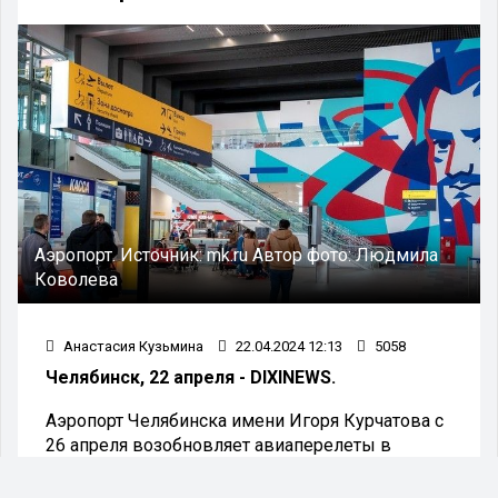
Аэропорт.
Источник:
mk.ru
Автор фото:
Людмила
Коволева
Анастасия Кузьмина
22.04.2024 12:13
5058
Челябинск, 22 апреля - DIXINEWS.
Аэропорт Челябинска имени Игоря Курчатова с
26 апреля возобновляет авиаперелеты в
Анталью. Об этом сообщили в пресс-службе
воздушной гавани. Авиаперевозки стартуют