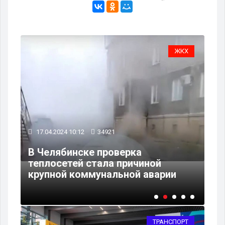
РТ
ЖКХ
17.04.2024 10:12
34921
15
В Челябинске проверка
теплосетей стала причиной
В 
крупной коммунальной аварии
пе
ТРАНСПОРТ