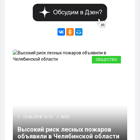
ВО
ОБЩЕСТВО
17
10.06.2018 13:19
4652
ый
Пр
Высокий риск лесных пожаров
на
объявили в Челябинской области
по