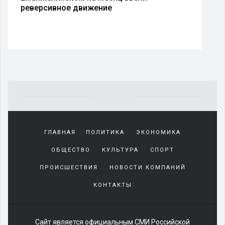
реверсивное движение
Yakından
tanıdığı
ГЛАВНАЯ
ПОЛИТИКА
ЭКОНОМИКА
sürekli
beraber
ОБЩЕСТВО
КУЛЬТУРА
СПОРТ
zaman
geçirerek
ПРОИСШЕСТВИЯ
НОВОСТИ КОМПАНИЙ
günlerini
КОНТАКТЫ
harcadığı
porno
izle
kadar
Сайт является официальным СМИ Российской