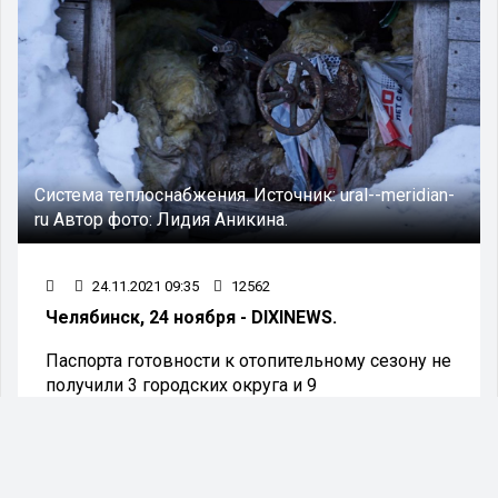
Система теплоснабжения.
Источник:
ural--meridian-
ru
Автор фото:
Лидия Аникина.
24.11.2021 09:35
12562
Челябинск, 24 ноября - DIXINEWS.
Паспорта готовности к отопительному сезону не
получили 3 городских округа и 9
муниципальных районов, а также 40 городских
и сельских поселений в составе этих районов.
Во вторник, 23 ноября, в ходе областного
совещания с главами муниципалитетов,