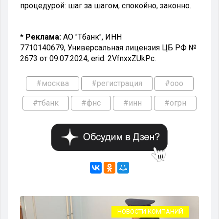
процедурой: шаг за шагом, спокойно, законно.
* Реклама:
АО "Тбанк", ИНН
7710140679, Универсальная лицензия ЦБ РФ №
2673 от 09.07.2024, erid: 2VfnxxZUkPc.
#москва
#регистрация
#ооо
#тбанк
#фнс
#инн
#огрн
НОВОСТИ КОМПАНИЙ