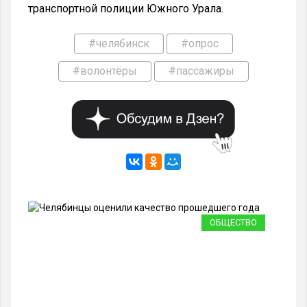
транспортной полиции Южного Урала.
#челябинск
#опрос
#волонтёры
#пассажиры
ОБЩЕСТВО
О