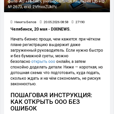
фото:
АО «ТБанк», универсальная лицензия ЦБ РФ
№ 2673, erid: 2VfnxxZUkPc
Никита Белов
20.05.2026 08:58
27190
Челябинск, 20 мая - DIXINEWS.
Начать бизнес проще, чем кажется: при чётком
плане регистрацию выдержит даже
загруженный руководитель. Если нужно быстро
и без бумажной суеты, можно
безопасно
открыть ооо
онлайн, а затем
спокойно доделать детали. Ниже — короткая, но
дотошная схема: что подготовить, куда подать,
сколько ждать и на чём сэкономить, не рискуя
законностью.
ПОШАГОВАЯ ИНСТРУКЦИЯ:
КАК ОТКРЫТЬ ООО БЕЗ
ОШИБОК