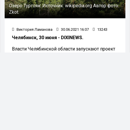
Озеро Тургояк.
Источник:
wikipedia.org
Автор фото:
Zkot.
Виктория Ламанова
30.06.2021 16:07
13243
Челябинск, 30 июня - DIXINEWS.
Власти Челябинской области запускают проект
по присвоению статуса природного
парка Тургояку. Об этом стало известно в ходе
совещания губернатора Челябинской области
Алексей Текслера совместно со своими
заместителями и министрами.
"На состояние озера жалуются как местные
жители, так и туристы: неконтролируемая
антропогенная нагрузка на памятник природы
из года в год растет, на протяжении многих лет
ведется хаотичная застройка, есть проблемы с
инфраструктурой, в том числе с очистными
сооружениями", - сообщают в пресс-службе