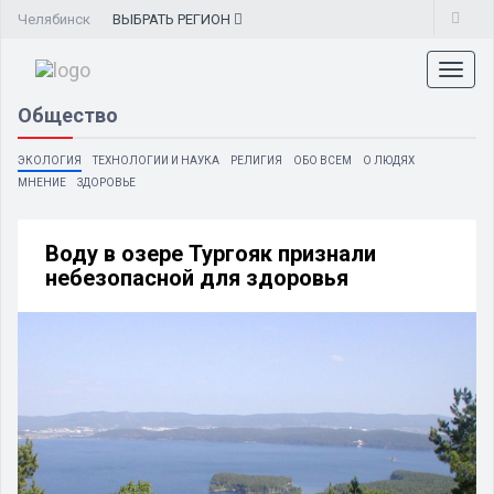
Челябинск
ВЫБРАТЬ
РЕГИОН
Toggl
naviga
Общество
ЭКОЛОГИЯ
ТЕХНОЛОГИИ И НАУКА
РЕЛИГИЯ
ОБО ВСЕМ
О ЛЮДЯХ
МНЕНИЕ
ЗДОРОВЬЕ
Воду в озере Тургояк признали
небезопасной для здоровья