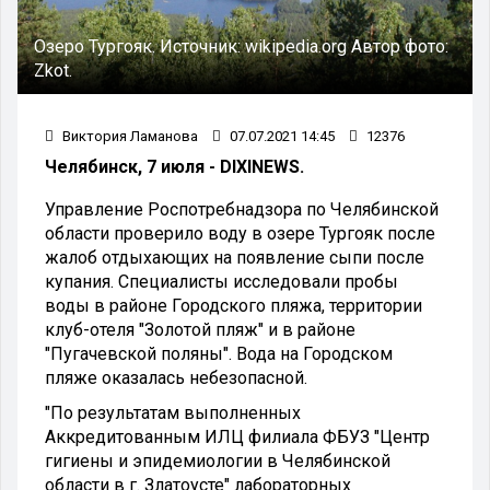
Озеро Тургояк.
Источник:
wikipedia.org
Автор фото:
Zkot.
Виктория Ламанова
07.07.2021 14:45
12376
Челябинск, 7 июля - DIXINEWS.
Управление Роспотребнадзора по Челябинской
области проверило воду в озере Тургояк после
жалоб отдыхающих на появление сыпи после
купания. Специалисты исследовали пробы
воды в районе Городского пляжа, территории
клуб-отеля "Золотой пляж" и в районе
"Пугачевской поляны". Вода на Городском
пляже оказалась небезопасной.
"По результатам выполненных
Аккредитованным ИЛЦ филиала ФБУЗ "Центр
гигиены и эпидемиологии в Челябинской
области в г. Златоусте" лабораторных