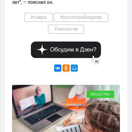
лет", — пояснил он.
#озеро
#роспотребнадзор
#экология
ЩЕСТВО
ЗДОРОВЬЕ