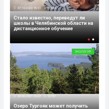
30.12.2019 21:27
9137
ли
Челябинский Роспотребнадзор
ти на
огласил причину заражения 32
детсадовцев дизентерией
ЭКОЛОГИЯ
30.06.2021 16:07
12707
Озеро Тургояк может получить