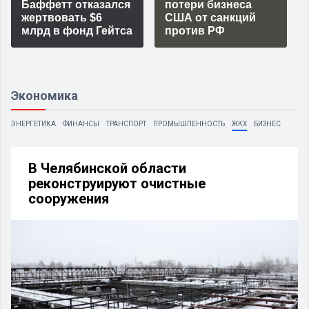
Баффетт отказался
потери бизнеса
жертвовать $6
США от санкций
млрд в фонд Гейтса
против РФ
Экономика
ЭНЕРГЕТИКА
ФИНАНСЫ
ТРАНСПОРТ
ПРОМЫШЛЕННОСТЬ
ЖКХ
БИЗНЕС
В Челябинской области
реконструируют очистные
сооружения